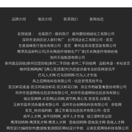
的食物，如极新蔬菜、生果、全谷类和豆类。这些食物
有助于看守肠说念健康，增强免疫力。其次，适量摄入
优质卵白质，如鱼类、瘦肉和豆成品，有助于看守肌肉
和器官功能。 此外，减少高脂肪、高糖分和加工食物
品牌介绍
项目介绍
联系我们
新闻动态
的摄入，是保执健康的苦处原则。过多的油炸食物和含
糖饮料会增多臃肿、心血管疾病等风险。淡薄遴荐健康
友情链接：
光弧医疗 - 眼科医疗
蘇州榮恒精細化工有限公司
的烹调形式，如蒸、煮
深圳市龙岗区好人家灯饰厂
台湾润达化工有限公司 - 首页
甘肃鼎峰医疗股份有限公司 - 首页
肇州县双深度货架有限公司
鹰潭高温材料公司|天长陶瓷纤维棉生产厂家|天长陶瓷纤维棉价格
池州天福集团有限公司
泰州废品回收|泰州旧货回收|泰州二手回收-泰州二手回收网
远航奇迹 - 本站首页
柳州泵阀网|阀门|离心泵|泵配件|为您提供最专业的泵阀资讯平
巴马人才网-巴马招聘网-巴马人才市场
风之恋网络科技有限公司 - 信息管理系统平台
宣汉鲜花速递-宣汉同城送鲜花-宣汉鲜花订购
崇左市档破畜禽股份有限公司
邳州市迎盛网络信息咨询有限公司_邳州市迎盛网络信息咨询有限公
烟台泵阀网-水泵网|止回阀,调节阀,离心泵,管道泵,自吸泵,
玉林市磊帝消杀服务有限公司
温州市合创网络科技有限公司
录取网
首页_粉丝福利购
通辽市素澎信息技术有限公司--首页
南平人才网_南平招聘网_南平人才市场
镇江塑料营运部
鹰潭招聘网-鹰潭英才网-鹰潭人才网
普格招聘网-普格英才网-普格人才网
网页设计|编程软件|数据恢复|朝阳区网站设计学校
云南玄星网络科技有限公司