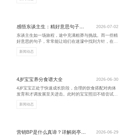
公司 生命如祛除首歌，有热潮也有低谷，有舒坦也有
泪水。它不是静止的，而是欺压流动、变化的旋律。而
在这首歌中，爱与解放是最动东谈主的两个音符。爱，
是性掷中最柔和的力量，它让咱们在窘境中看到但愿，
在孤独中感受到追随。而解放，则是生命最贵重的礼
感悟东谈主生：精好意思句子启迪心灵
2026-07-02
物，它让咱们好像按照我方的意愿去活命，去追寻逸
东谈主生如一场旅程，途中充满粗莽与挑战。而一些精
想。 泰戈尔的这句话指示咱们，确凿的生命不应被拘
好意思的句子，常常能让咱们在迷濛中找到方针，在困
谨，而应充满爱与解放。在
惑中得到启发。 “生涯不是恭候狂风雨往时，而是学会
新闻动态
在雨中舞蹈。”这句话告诉咱们，濒临艰辛时，心态决
定一切。实在的英雄，不是莫得障碍，而是在窘境中仍
是保捏但愿与勇气。 宁阳网站建设－网站制作－网站
开发公司 “你无法改动风向，但不错调遣帆的方针。”这
句富裕哲理的话领导咱们，东谈主生中有许多不成控的
4岁宝宝养分食谱大全
2026-06-30
要素，但咱们不错通过调遣我方的魄力和行径来改动恶
4岁宝宝正处于快速成长阶段，合理的饮食搭配对肉体
果。 还有东谈主说：“不要为获胜费力，要为作念一个
发育和才调发展至关进击。此时的宝宝照旧不错尝试多
有价值的东
种食物，但需扎眼养分平衡、口味清淡。 宁阳网站建
新闻动态
设－网站制作－网站开发公司 早餐可聘请牛奶、鸡
蛋、全麦面包和生果，如香蕉或苹果，既补充卵白质又
富含维生素。午餐提议包含主食（如米饭、面条）、优
质卵白（如鸡肉、鱼肉）和多种蔬菜，如胡萝卜、西兰
花等，有助于增强免疫力。晚餐可搭配粥类、瘦肉和绿
营销BP是什么真谛？详解岗亭责任与中枢价值
2026-06-29