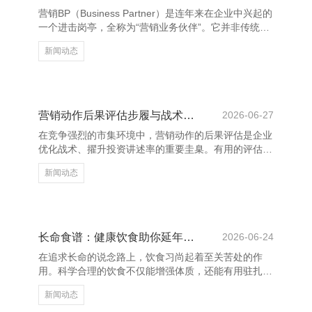
叶菜，匡助消化。 此外，每天应保证一定量的生果和
营销BP（Business Partner）是连年来在企业中兴起的
奶成品摄入，促进钙质采纳。零食可聘请酸奶、坚果碎
一个进击岗亭，全称为“营销业务伙伴”。它并非传统道
或小块生果，幸免高糖
理上的市集或销售东谈主员，而是连系公司政策与营销
新闻动态
实施的要津桥梁。 营销BP的中枢责任包括：长远融会
公司政策主见，制定并激动营销策略落地；分析市集数
据，评估营销算作后果；合作跨部门资源，擢升营销效
率；同期，还需关爱客户细察，为家具、渠谈等提供提
拔。他们既是政策的实施者，亦然业务的激动者。 宁
营销动作后果评估步履与战术分析
2026-06-27
阳网站建设－网站制作－网站开发公司 营销BP的中枢
在竞争强烈的市集环境中，营销动作的后果评估是企业
价值在于其“业务想维”与“专科智商”的汇注
优化战术、擢升投资讲述率的重要圭臬。有用的评估不
仅能响应动作的短期见效，还能为将来的营销有缱绻提
新闻动态
供数据补助。 领先，常见的评估步履包括定量分析和
定性分析。定量分析主要通过销售增长、客户获得资本
（CAC）、转念率、点击率等缱绻推测动作后果；而定
性分析则存眷品牌有名度擢升、用户反馈及市集口碑等
软性缱绻。蚁集两者，能更全面地评估动作的全体证
长命食谱：健康饮食助你延年益寿
2026-06-24
实。 其次，制定科学的评估战术至关勤劳。企业应凭
在追求长命的说念路上，饮食习尚起着至关苦处的作
据动作所在设定合理的KPI，并在动作前进行基准测
用。科学合理的饮食不仅能增强体质，还能有用驻扎多
试，以对比动作后的
种慢性疾病，从而延迟命命。 最初，平衡膳食是长命
新闻动态
饮食的中枢。应多摄入富含维生素、矿物资和膳食纤维