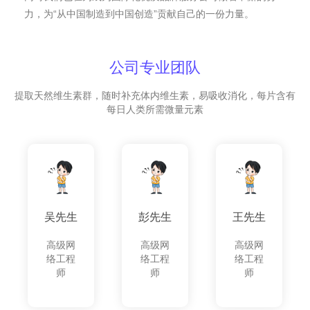
力，为“从中国制造到中国创造”贡献自己的一份力量。
公司专业团队
提取天然维生素群，随时补充体内维生素，易吸收消化，每片含有
每日人类所需微量元素
吴先生
彭先生
王先生
高级网
高级网
高级网
络工程
络工程
络工程
师
师
师