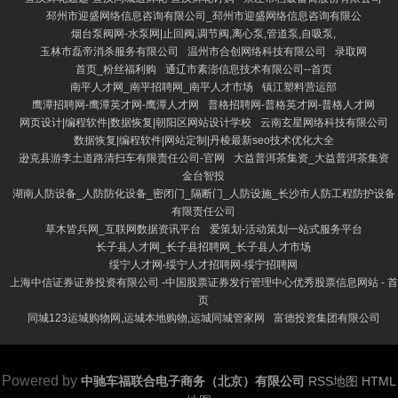
邳州市迎盛网络信息咨询有限公司_邳州市迎盛网络信息咨询有限公
烟台泵阀网-水泵网|止回阀,调节阀,离心泵,管道泵,自吸泵,
玉林市磊帝消杀服务有限公司
温州市合创网络科技有限公司
录取网
首页_粉丝福利购
通辽市素澎信息技术有限公司--首页
南平人才网_南平招聘网_南平人才市场
镇江塑料营运部
鹰潭招聘网-鹰潭英才网-鹰潭人才网
普格招聘网-普格英才网-普格人才网
网页设计|编程软件|数据恢复|朝阳区网站设计学校
云南玄星网络科技有限公司
数据恢复|编程软件|网站定制|丹棱最新seo技术优化大全
逊克县游李土道路清扫车有限责任公司-官网
大益普洱茶集资_大益普洱茶集资
金台智投
湖南人防设备_人防防化设备_密闭门_隔断门_人防设施_长沙市人防工程防护设备
有限责任公司
草木皆兵网_互联网数据资讯平台
爱策划-活动策划一站式服务平台
长子县人才网_长子县招聘网_长子县人才市场
绥宁人才网-绥宁人才招聘网-绥宁招聘网
上海中信证券证券投资有限公司 -中国股票证券发行管理中心优秀股票信息网站 - 首
页
同城123运城购物网,运城本地购物,运城同城管家网
富德投资集团有限公司
Powered by
中驰车福联合电子商务（北京）有限公司
RSS地图
HTML