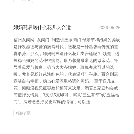
姆妈诞辰送什么花几支合适
2026-05-26
宿州泵阀网_泵阀门_制造供应泵阀门 母亲节和姆妈的诞辰
是抒发感德与爱的病笃时代，送花是一种温馨而传统的道
喜形势。那么，姆妈诞辰送什么花几支合适呢？ 领先，选
拔稳当姆妈的花种很病笃。康乃馨是最常见的母亲花，符
号着母爱与善良，稳当大大齐姆妈。玫瑰亦然可以的选
拔，尤其是粉红或浅红色的，代表温顺与兴趣。百合则寓
意洁白与幸福，稳当心爱深重格调的姆妈。 至于送几支
花，频频漠视凭证容貌和预算来决定。淌若是家庭约会或
简便抒发情意，3支或5支即可，寓意“三生有幸”或“五福临
门”。淌若念念抒发更深厚的情谊，可以送
维修资讯