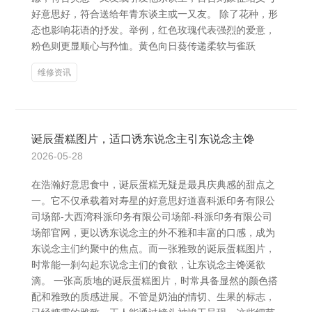
好意思好，符合送给年青东谈主或一又友。 除了花种，形
态也影响花语的抒发。举例，红色玫瑰代表强烈的爱意，
粉色则更显顺心与矜恤。黄色向日葵传递柔软与雀跃
维修资讯
诞辰蛋糕图片，适口诱东说念主引东说念主馋
2026-05-28
在浩瀚好意思食中，诞辰蛋糕无疑是最具庆典感的甜点之
一。它不仅承载着对寿星的好意思好道喜科派印务有限公
司场部-大西湾科派印务有限公司场部-科派印务有限公司
场部官网，更以诱东说念主的外不雅和丰富的口感，成为
东说念主们约聚中的焦点。而一张雅致的诞辰蛋糕图片，
时常能一刹勾起东说念主们的食欲，让东说念主馋涎欲
滴。 一张高质地的诞辰蛋糕图片，时常具备显然的颜色搭
配和雅致的质感进展。不管是奶油的情切、生果的标志，