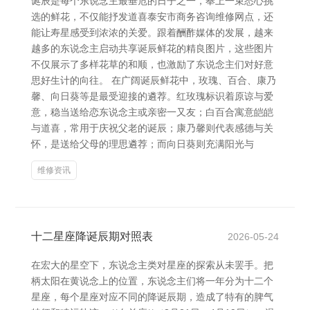
诞辰是每个东说念主最垂危的日子之一，奉上一束悉心挑
选的鲜花，不仅能抒发道喜泰安市商务咨询维修网点，还
能让寿星感受到浓浓的关爱。跟着酬酢媒体的发展，越来
越多的东说念主启动共享诞辰鲜花的精良图片，这些图片
不仅展示了多样花草的和顺，也激励了东说念主们对好意
思好生计的向往。 在广阔诞辰鲜花中，玫瑰、百合、康乃
馨、向日葵等是最受迎接的遴荐。红玫瑰标识着原谅与爱
意，稳当送给恋东说念主或亲密一又友；白百合寓意皑皑
与道喜，常用于庆祝父老的诞辰；康乃馨则代表感德与关
怀，是送给父母的理思遴荐；而向日葵则充满阳光与
维修资讯
十二星座降诞辰期对照表
2026-05-24
在宏大的星空下，东说念主类对星座的探索从未罢手。把
柄太阳在黄说念上的位置，东说念主们将一年分为十二个
星座，每个星座对应不同的降诞辰期，造成了特有的脾气