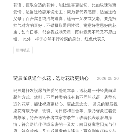
花语，摄取合适的花种，能让道喜更贴切。比如玫瑰璀璨
爱情，适当送给恋东说念主；康乃馨代表感德，适当送给
父母；百合寓意纯洁与道喜，适当一又友或父老。要是抵
挡气对方的喜好，不错摄取通用性强、寓意好意思好的花
束，如向日葵、郁金香或满天星，既好意思不雅又不易出
错。 此外，样子亦然不行冷漠的身分。红色代表关
新闻动态
诞辰雀跃送什么花，选对花语更贴心
2026-05-30
诞辰是抒发祝愿与关爱的蹙迫本事，送花是一种经典而温
馨的方式。然则，不同种类的花有着不同的花语，遴荐合
适的花草，能让祝愿更贴心、更故意念念。 常见的诞辰祝
愿花有康乃馨、玫瑰、向日葵和百合等。康乃馨象征着爱
与尊敬，符合送给长者或家东谈主；玫瑰代表放浪与深
情，符合送给伴侣或亲密的一又友；向日葵寓意阳光与但
愿，符合荧惑一又友或引发他东谈主；百合则象征结义与