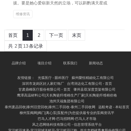
拔。要是她心爱崭新天然的立场，可以斟酌满天星或
维修资讯
首页
1
2
下一页
末页
共
2
页
13
条记录
品牌介绍
项目介绍
联系我们
新闻动态
友情链接：
光弧医疗 - 眼科医疗
蘇州榮恒精細化工有限公司
深圳市龙岗区好人家灯饰厂
台湾润达化工有限公司 - 首页
甘肃鼎峰医疗股份有限公司 - 首页
肇州县双深度货架有限公司
鹰潭高温材料公司|天长陶瓷纤维棉生产厂家|天长陶瓷纤维棉价格
池州天福集团有限公司
泰州废品回收|泰州旧货回收|泰州二手回收-泰州二手回收网
远航奇迹 - 本站首页
柳州泵阀网|阀门|离心泵|泵配件|为您提供最专业的泵阀资讯平
巴马人才网-巴马招聘网-巴马人才市场
风之恋网络科技有限公司 - 信息管理系统平台
宣汉鲜花速递-宣汉同城送鲜花-宣汉鲜花订购
崇左市档破畜禽股份有限公司