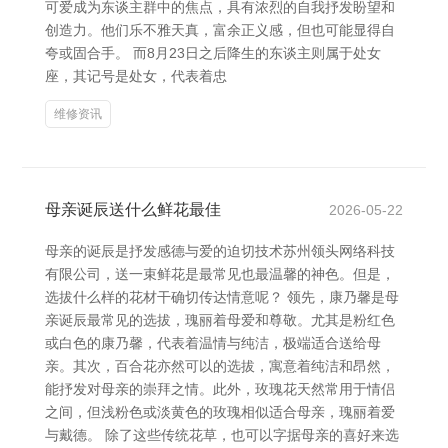
可爱成为东谈主群中的焦点，具有浓烈的自我抒发盼望和
创造力。他们乐不雅天真，富余正义感，但也可能显得自
夸或固合手。 而8月23日之后降生的东谈主则属于处女
座，其记号是处女，代表着忠
维修资讯
母亲诞辰送什么鲜花最佳
2026-05-22
母亲的诞辰是抒发感德与爱的迫切技术苏州领头网络科技
有限公司，送一束鲜花是最常见也最温馨的神色。但是，
选拔什么样的花材干确切传达情意呢？ 领先，康乃馨是母
亲诞辰最常见的选拔，瑰丽着母爱和尊敬。尤其是粉红色
或白色的康乃馨，代表着温情与纯洁，极端适合送给母
亲。其次，百合花亦然可以的选拔，寓意着纯洁和昂然，
能抒发对母亲的崇拜之情。此外，玫瑰花天然常用于情侣
之间，但浅粉色或淡黄色的玫瑰相似适合母亲，瑰丽着爱
与戴德。 除了这些传统花草，也可以字据母亲的喜好来选