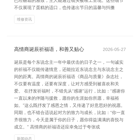
已经糖霜的雅致，王人能通过镜头被竣工呈现。这些细节
不仅展现了蛋糕的适口，也传递出节日的温馨与抖擞
维修资讯
高情商诞辰祈福语，和善又贴心
2026-05-27
诞辰是每个东说念主一年中最伏击的日子之一，一句诚实
的祈福不仅能传递情意，还能拉近东说念主与东说念主之
间的距离。高情商的诞辰祈福语《商品与质量》杂志社，
不仅要有温度，还要有深度，让对方感受到被喜欢和关
爱。 在抒发祈福时，不错先从“感谢”运行，比如：“感谢你
一直以来的伴随与援救，愿你的生涯如你所愿，幸福裕
如。”这么既抒发了感恩之情，又传递了好意思好的祝愿。
同期，也不错合适说起对方的致力与成长，比如：“你一直
齐很致力，今天是属于你的日子，愿你得益满满的喜悦与
成立。” 高情商的祈福语还应幸免过于夸张或
新闻动态