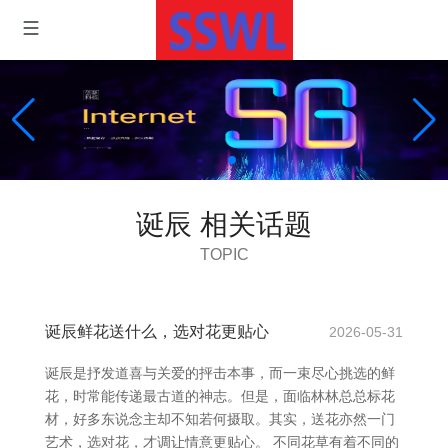
诞辰 相关话题
TOPIC
诞辰鲜花送什么，选对花更贴心
2026-05-31
诞辰是抒发道喜与关爱的抨击本事，而一束尽心挑选的鲜
花，时常能传递最古道的神志。但是，面临林林总总标花
材，好多东说念主却不知若何摄取。其实，送花亦然一门
艺术，选对花，才调让情意更贴心。 不同花草有着不同的