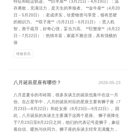
特征和睦运轨迹。 **白羊座**（3月21日－4月19日）：温
存勇敢，充满活力，是天生的率领者。 **金牛座**（4月20
日－5月20日）：老成求实，珍爱物资与享受，领有坚硬
的相识力。 **双子座**（5月21日－6月21日）：贤人机
智，善于疏导，好奇心强，妥当力高。 **巨蟹座**（6月22
日－7月22日）：热情丰富，家庭不雅念强，具有强横的
保
维修资讯
八月诞辰星座有哪些？
2026-05-23
八月是夏令的岑岭期，很多东谈主的诞辰也集中在这一月
份。在占星学中，八月的诞辰对应的星座主要有狮子座（7
月23日—8月22日）和处女座（8月23日—9月22日）。因
此，八月诞辰的东谈主主要属于这两个星座。 狮子座降生
于7月23日至8月22日之间，他们的代表记号是狮子，象征
着自信、暖热与伙同力。狮子座的东谈主经常充满魔力，