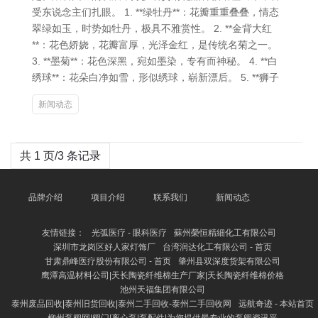
受东说念主们扎眼。 1. **绿牡丹**：花瓣重重叠叠，情态
翠绿如玉，时势如牡丹，极具不雅赏性。 2. **金背大红
**：花色娇娆，花瓣富厚，光泽金红，是传统名菊之一。
3. **墨菊**：花色深黑，宛如墨染，专有而神秘。 4. **白
绣球**：花朵白净如雪，形似绣球，崭新漂后。 5. **狮子
新闻动态
共 1 页/3 条记录
品牌介绍
项目介绍
联系我们
新闻动态
友情链接：
光弧医疗 - 眼科医疗
蘇州榮恒精細化工有限公司
深圳市龙岗区好人家灯饰厂
台湾润达化工有限公司 - 首页
甘肃鼎峰医疗股份有限公司 - 首页
肇州县双深度货架有限公司
鹰潭高温材料公司|天长陶瓷纤维棉生产厂家|天长陶瓷纤维棉价格
池州天福集团有限公司
泰州废品回收|泰州旧货回收|泰州二手回收-泰州二手回收网
远航奇迹 - 本站首页