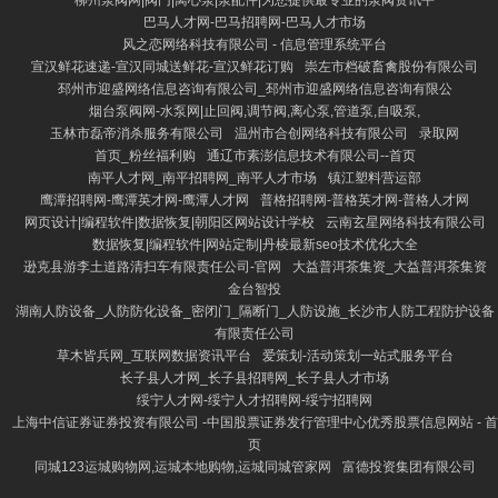
柳州泵阀网|阀门|离心泵|泵配件|为您提供最专业的泵阀资讯平
巴马人才网-巴马招聘网-巴马人才市场
风之恋网络科技有限公司 - 信息管理系统平台
宣汉鲜花速递-宣汉同城送鲜花-宣汉鲜花订购
崇左市档破畜禽股份有限公司
邳州市迎盛网络信息咨询有限公司_邳州市迎盛网络信息咨询有限公
烟台泵阀网-水泵网|止回阀,调节阀,离心泵,管道泵,自吸泵,
玉林市磊帝消杀服务有限公司
温州市合创网络科技有限公司
录取网
首页_粉丝福利购
通辽市素澎信息技术有限公司--首页
南平人才网_南平招聘网_南平人才市场
镇江塑料营运部
鹰潭招聘网-鹰潭英才网-鹰潭人才网
普格招聘网-普格英才网-普格人才网
网页设计|编程软件|数据恢复|朝阳区网站设计学校
云南玄星网络科技有限公司
数据恢复|编程软件|网站定制|丹棱最新seo技术优化大全
逊克县游李土道路清扫车有限责任公司-官网
大益普洱茶集资_大益普洱茶集资
金台智投
湖南人防设备_人防防化设备_密闭门_隔断门_人防设施_长沙市人防工程防护设备
有限责任公司
草木皆兵网_互联网数据资讯平台
爱策划-活动策划一站式服务平台
长子县人才网_长子县招聘网_长子县人才市场
绥宁人才网-绥宁人才招聘网-绥宁招聘网
上海中信证券证券投资有限公司 -中国股票证券发行管理中心优秀股票信息网站 - 首
页
同城123运城购物网,运城本地购物,运城同城管家网
富德投资集团有限公司