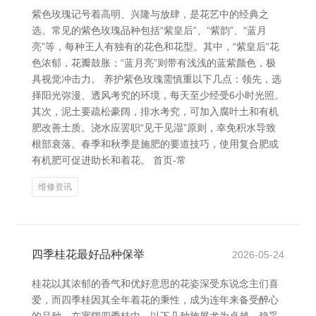
紫色玫瑰记号着高明、兴隆与放肆，是花艺中的经典之
选。常见的紫色玫瑰品种包括“紫皇后”、“紫韵”、“蓝月
亮”等，每种王人有独有的花色和花型。其中，“紫皇后”花
色浓郁，花瓣鼓胀；“蓝月亮”则带有浅浅的蓝紫颜色，极
具视觉冲击力。 养护紫色玫瑰需慎重以下几点：领先，选
择阳光弥漫、透风考究的环境，每天至少经受6小时光照。
其次，泥土要疏松豪阔，排水考究，可加入腐叶土和有机
肥改善土质。浇水应罢职“见干见湿”原则，幸免积水导致
根部衰落。春季和秋季是施肥的要道技巧，使用复合肥或
有机肥可促进助长和着花。 首页-常
维修资讯
四季桂花最好品种保举
2026-05-24
桂花以其浓郁的香气和优好意思的花姿深受东说念主们喜
爱，而四季桂因其全年着花的秉性，成为连年来备受醉心