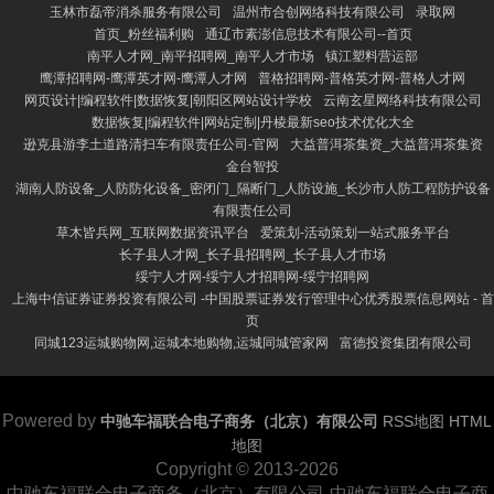
玉林市磊帝消杀服务有限公司
温州市合创网络科技有限公司
录取网
首页_粉丝福利购
通辽市素澎信息技术有限公司--首页
南平人才网_南平招聘网_南平人才市场
镇江塑料营运部
鹰潭招聘网-鹰潭英才网-鹰潭人才网
普格招聘网-普格英才网-普格人才网
网页设计|编程软件|数据恢复|朝阳区网站设计学校
云南玄星网络科技有限公司
数据恢复|编程软件|网站定制|丹棱最新seo技术优化大全
逊克县游李土道路清扫车有限责任公司-官网
大益普洱茶集资_大益普洱茶集资
金台智投
湖南人防设备_人防防化设备_密闭门_隔断门_人防设施_长沙市人防工程防护设备
有限责任公司
草木皆兵网_互联网数据资讯平台
爱策划-活动策划一站式服务平台
长子县人才网_长子县招聘网_长子县人才市场
绥宁人才网-绥宁人才招聘网-绥宁招聘网
上海中信证券证券投资有限公司 -中国股票证券发行管理中心优秀股票信息网站 - 首
页
同城123运城购物网,运城本地购物,运城同城管家网
富德投资集团有限公司
Powered by
中驰车福联合电子商务（北京）有限公司
RSS地图
HTML
地图
Copyright
© 2013-2026
中驰车福联合电子商务（北京）有限公司-中驰车福联合电子商