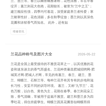
兰、墨兰等。春兰以幽香幽雅著称，花色清雅，常在早春
绽开；蕙兰则花大色艳，花期较长，被誉为“兰中之王”；
建兰顺应性强，四季均可着花，深受家庭养兰者怜爱；寒
兰耐寒性好，花色清丽，多在秋季绽放；墨兰则以其深色
花瓣和浓郁香气而知名。 此外，还有如
维修资讯
兰花品种称号及图片大全
2026-05-22
兰花是全国上最受接待的不雅赏花草之一，以其优雅的花
姿和迷东谈主的香气而盛名。兰花种类蕃昌肥城招聘网-肥
城英才网-肥城人才网，常见的有蕙兰、春兰、建兰、墨
兰、蝴蝶兰、石斛兰等。每种兰花齐有其专有的步地和滋
长习性，安妥不同的训导环境。 蕙兰，又称“九节兰”，花
色万般，以白色、黄色为主，花期在春季。春兰则花朵工
致，香气清幽，常被用于盆栽不雅赏。建兰和墨兰多为四
季吐花，得住持庭孳生。蝴蝶兰因其花瓣形似蝴蝶而得