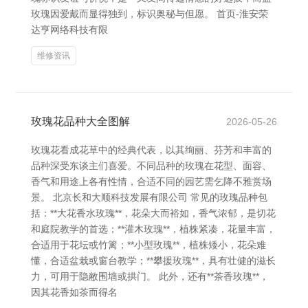
玫瑰因爱戴而显得独到，标识奥秘与但愿。 首页-淮安荣
达亨网络科技有限
维修资讯
玫瑰花品种大全图解
2026-05-26
玫瑰花看成花草中的经典代表，以其绚丽、芬芳和丰富的
品种深受东谈主们喜爱。不同品种的玫瑰在花型、面容、
香气和用途上各有性情，合适不同的园艺需乞降不雅赏场
景。 北京长和大顺科技发展有限公司 常见的玫瑰品种包
括：**大花香水玫瑰**，花朵大而裕如，香气浓郁，是切花
和庭院教学的首选；**灌木玫瑰**，植株紧凑，花量丰富，
合适用于花坛或竹篱；**小型玫瑰**，植株矮小，花朵难
懂，合适盆栽或窗台教学；**攀援玫瑰**，具有壮健的滋长
力，可用于隐敝围墙或拱门。 此外，还有**茶香玫瑰**，
因其花香如茶而得名