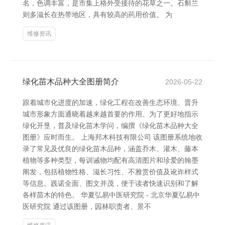
名，色调丰富，是市集上格外受接待的花草之一。石斛兰
则多滋长在热带地区，具有较高的药用价值。 为
维修资讯
绿化苗木品种大全图册简介
2026-05-22
跟着城市化进度的加速，绿化工程在改善生态环境、晋升
城市形象方面通晓着越来越首要的作用。为了更好地指示
绿化开垦，普及绿化苗木学问，编撰《绿化苗木品种大全
图册》应时而生。 上海邦木科技有限公司 该图册系统地收
录了常见及优良的绿化苗木品种，涵盖乔木、灌木、藤本
植物等多种类型，每训诫物均配有高清图片和珍爱的翰墨
阐发，包括植物性格、滋长习性、不雅赏价值及讹诈样式
等信息。践诺全面、图文并茂，便于读者快速识别和了解
各样苗木的特色。 华夏弘易中医研究院 - 北京华夏弘易中
医研究院 通过该图册，园林职责者、景不