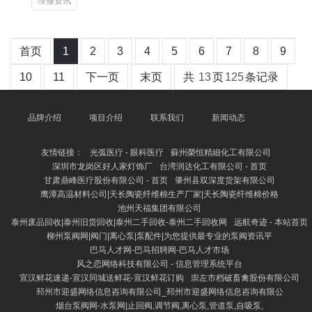
维修资讯
首页
1
2
3
4
5
6
7
8
9
10
11
下一页
末页
共
13
页
125
条记录
品牌介绍
项目介绍
联系我们
新闻动态
友情链接：
光弧医疗 - 眼科医疗
蘇州榮恒精細化工有限公司
深圳市龙岗区好人家灯饰厂
台湾润达化工有限公司 - 首页
甘肃鼎峰医疗股份有限公司 - 首页
肇州县双深度货架有限公司
鹰潭高温材料公司|天长陶瓷纤维棉生产厂家|天长陶瓷纤维棉价格
池州天福集团有限公司
泰州废品回收|泰州旧货回收|泰州二手回收-泰州二手回收网
远航奇迹 - 本站首页
柳州泵阀网|阀门|离心泵|泵配件|为您提供最专业的泵阀资讯平
巴马人才网-巴马招聘网-巴马人才市场
风之恋网络科技有限公司 - 信息管理系统平台
宣汉鲜花速递-宣汉同城送鲜花-宣汉鲜花订购
崇左市档破畜禽股份有限公司
邳州市迎盛网络信息咨询有限公司_邳州市迎盛网络信息咨询有限公
烟台泵阀网-水泵网|止回阀,调节阀,离心泵,管道泵,自吸泵,