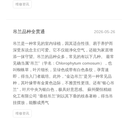
维修资讯
吊兰品种全贯通
2026-05-26
吊兰是一种常见的室内绿植，因其适合性强、易于养护而
深受东说念主们可爱。它不仅能净化空气，还能为家居增
添一抹守望。吊兰的品种众多，常见的有以下几种。 最常
见确当属“吊兰”（学名：Chlorophytum comosum），也
叫蜘蛛草，叶片细长，呈绿色或带有白色条纹，孕育速
即，得当入门者栽培。此外，“金边吊兰”是另一种常见品
种，其叶缘带有金黄色边际，不雅赏性更强。还有“银心吊
兰”，叶片中央为银白色，极具好意思感。 蘇州榮恒精細
化工有限公司 “垂枝吊兰”则以其下垂的枝条著称，得当吊
挂摆放，能酿成秀气
维修资讯