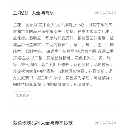
兰花品种大全与赏玩
2026-05-25
兰花，被誉为“花中正人”太平洋商业中心，以其荣华的气
质和丰富的品种深受东谈主们凝视。在中国传统文化中，
兰花标志着耿直、坚定与好意思好。跟着园艺的发展，兰
花品种日益丰富，常见的有春兰、蕙兰、建兰、墨兰、蝴
蝶兰、石斛兰等。 镇远房产信息网-镇远房产网-镇远二手
房 春兰株型工整，花朵新鲜精雅，花色多为白、黄、绿
等，香气清幽；蕙兰则叶片修长，花色各样，花期较长，
常被视为兰花中的“贵族”；建兰适合性强，花香浓郁，适
方丈庭繁衍；墨兰叶片深绿，花色多为紫红，寓意祯祥；
蝴蝶兰因其花瓣形似蝴蝶而得名，色调鲜艳，
维修资讯
紫色玫瑰品种大全与养护妙技
2026-05-24