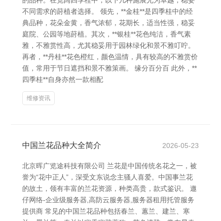
的品种。在宽阔四季桂中，以下几种施展尤为卓越，稳妥
不同需求的莳植者选择。 领先，**金桂**是四季桂中的经
典品种，花朵金黄，香气浓郁，花期长，适当性强，稳妥
庭院、公园等地莳植。其次，**银桂**花色纯洁，香气素
雅，不雅赏性高，尤其稳妥用于园林绿化和景不雅叮咛。
再者，**丹桂**花色橙红，颜色温情，具有较高的不雅赏价
值，常用于节日遮挡和景不雅策画。 缘分百分百 此外，**
四季桂**自身亦然一款相配
维修资讯
中国兰花品种大全简介
2026-05-23
北京晖广览途科技有限公司 兰花是中国传统名花之一，被
誉为“花中正人”，深受文东说念主骚人喜爱。中国事兰花
的故土，领有丰富的兰花资源，种类高贵，款式鉴识。 遨
仔网络-企业级服务器,高防云服务器,服务器租用托管服务
提供商 常见的中国兰花品种包括春兰、蕙兰、建兰、寒