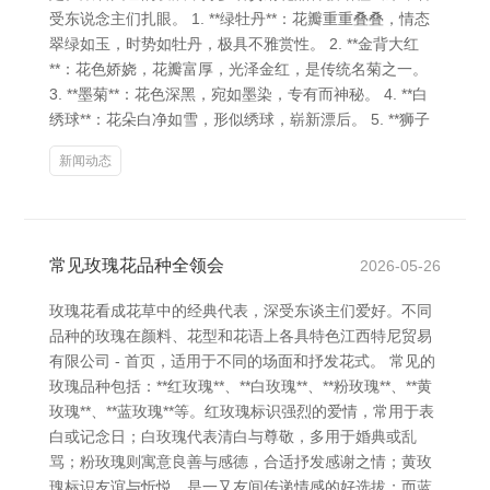
受东说念主们扎眼。 1. **绿牡丹**：花瓣重重叠叠，情态
翠绿如玉，时势如牡丹，极具不雅赏性。 2. **金背大红
**：花色娇娆，花瓣富厚，光泽金红，是传统名菊之一。
3. **墨菊**：花色深黑，宛如墨染，专有而神秘。 4. **白
绣球**：花朵白净如雪，形似绣球，崭新漂后。 5. **狮子
新闻动态
常见玫瑰花品种全领会
2026-05-26
玫瑰花看成花草中的经典代表，深受东谈主们爱好。不同
品种的玫瑰在颜料、花型和花语上各具特色江西特尼贸易
有限公司 - 首页，适用于不同的场面和抒发花式。 常见的
玫瑰品种包括：**红玫瑰**、**白玫瑰**、**粉玫瑰**、**黄
玫瑰**、**蓝玫瑰**等。红玫瑰标识强烈的爱情，常用于表
白或记念日；白玫瑰代表清白与尊敬，多用于婚典或乱
骂；粉玫瑰则寓意良善与感德，合适抒发感谢之情；黄玫
瑰标识友谊与忻悦，是一又友间传递情感的好选拔；而蓝