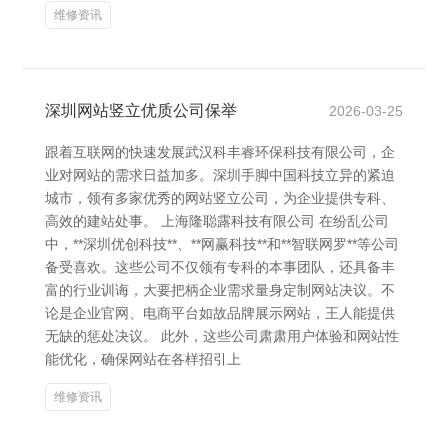
维修资讯
深圳网站竖立优质公司保举
2026-03-25
跟着互联网的快速发展武汉科丰睿环保科技有限公司，企
业对网站的需求日益加多。深圳手脚中国科技立异的紧迫
城市，领有多家优秀的网站竖立公司，为企业提供专科、
高效的建站处事。 上海隆聪露科技有限公司 在纷乱公司
中，**深圳优创科技**、**网赢科技**和**智联网罗**等公司
备受喜欢。这些公司不仅领有专科的本事团队，还具备丰
富的行业训诲，大要把柄企业需求量身定制网站决议。不
论是企业官网、电商平台如故品牌展示网站，王人能提供
无缺的惩处决议。 此外，这些公司肃肃用户体验和网站性
能优化，确保网站在各样招引上
维修资讯