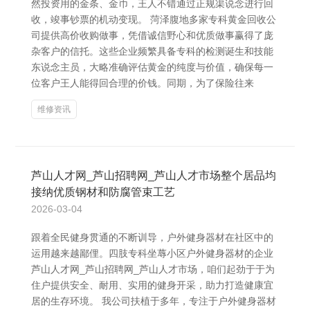
然投资用的金条、金币，王人不错通过正规渠说念进行回
收，竣事钞票的机动变现。 菏泽腹地多家专科黄金回收公
司提供高价收购做事，凭借诚信野心和优质做事赢得了庞
杂客户的信托。这些企业频繁具备专科的检测诞生和技能
东说念主员，大略准确评估黄金的纯度与价值，确保每一
位客户王人能得回合理的价钱。同期，为了保险往来
维修资讯
芦山人才网_芦山招聘网_芦山人才市场整个居品均
接纳优质钢材和防腐管束工艺
2026-03-04
跟着全民健身贯通的不断训导，户外健身器材在社区中的
运用越来越鄙俚。四肢专科坐蓐小区户外健身器材的企业
芦山人才网_芦山招聘网_芦山人才市场，咱们起劲于于为
住户提供安全、耐用、实用的健身开采，助力打造健康宜
居的生存环境。 我公司扶植于多年，专注于户外健身器材