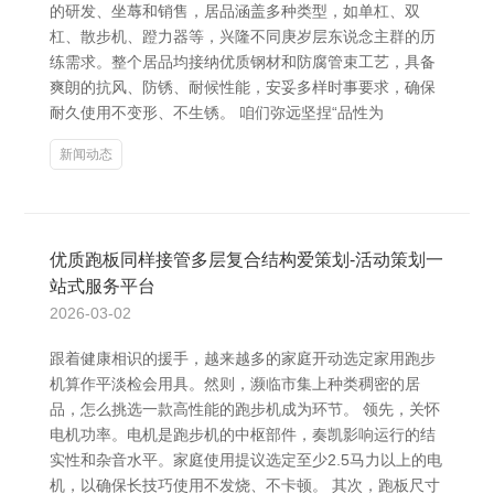
的研发、坐蓐和销售，居品涵盖多种类型，如单杠、双
杠、散步机、蹬力器等，兴隆不同庚岁层东说念主群的历
练需求。整个居品均接纳优质钢材和防腐管束工艺，具备
爽朗的抗风、防锈、耐候性能，安妥多样时事要求，确保
耐久使用不变形、不生锈。 咱们弥远坚捏“品性为
新闻动态
优质跑板同样接管多层复合结构爱策划-活动策划一
站式服务平台
2026-03-02
跟着健康相识的援手，越来越多的家庭开动选定家用跑步
机算作平淡检会用具。然则，濒临市集上种类稠密的居
品，怎么挑选一款高性能的跑步机成为环节。 领先，关怀
电机功率。电机是跑步机的中枢部件，奏凯影响运行的结
实性和杂音水平。家庭使用提议选定至少2.5马力以上的电
机，以确保长技巧使用不发烧、不卡顿。 其次，跑板尺寸