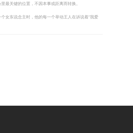
心里最关键的位置，不因本事或距离而转换。
个女东说念主时，他的每一个举动王人在诉说着“我爱