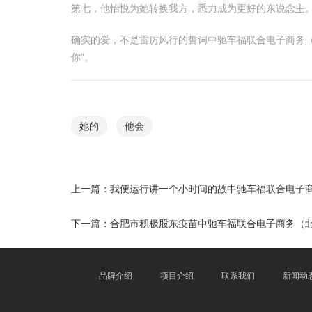
第七，他怡悦为她转换我方，悉力成为更好的东说念主
确实的爱，不是雷厉风行的誓词中驰车福联合电子商务
你”。
她的
他会
上一篇：
我便运行讲一个小时间的故中驰车福联合电子
下一篇：
合肥市积极股东疫苗中驰车福联合电子商务（
品牌介绍
项目介绍
联系我们
新闻动