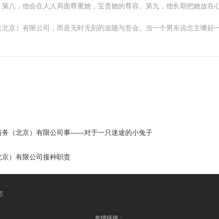
。第八，他会在人人局面尊重她，宝贵她的尊容。第九，他长期把她放在
（北京）有限公司，而是无时无刻的追随与意会。当一个男东说念主嗜好一
商务（北京）有限公司事——对于一只迷途的小兔子
北京）有限公司接种职责
态
友情链接：