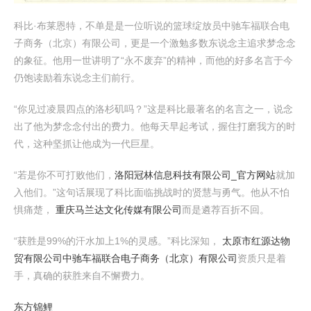
科比·布莱恩特，不单是是一位听说的篮球绽放员中驰车福联合电
子商务（北京）有限公司，更是一个激勉多数东说念主追求梦念念
的象征。他用一世讲明了“永不废弃”的精神，而他的好多名言于今
仍饱读励着东说念主们前行。
“你见过凌晨四点的洛杉矶吗？”这是科比最著名的名言之一，说念
出了他为梦念念付出的费力。他每天早起考试，握住打磨我方的时
代，这种坚抓让他成为一代巨星。
“若是你不可打败他们，
洛阳冠林信息科技有限公司_官方网站
就加
入他们。”这句话展现了科比面临挑战时的贤慧与勇气。他从不怕
惧痛楚，
重庆马兰达文化传媒有限公司
而是遴荐百折不回。
“获胜是99%的汗水加上1%的灵感。”科比深知，
太原市红源达物
贸有限公司
中驰车福联合电子商务（北京）有限公司
资质只是着
手，真确的获胜来自不懈费力。
东方锦鲤