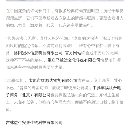
在中国庞杂的诗词长河中，有很多经典诗句穿越时空，历经千年仍
熠熠生辉，它们不仅承载着古东谈主的情感与聪惠，更蕴含着潜入
的励志力量，激发着一代又一代东谈主勇敢前行。
“长风破浪会无意，直挂云帆济沧海。”李白的这句诗，谈出了濒临
困境时的坚定信念。不管前路何等艰巨，唯有心中有梦，眼下有
路，
洛阳冠林信息科技有限公司_官方网站
终会迎来光明的此岸。
这种不平不挠的精神，
重庆马兰达文化传媒有限公司
恰是咱们濒
临东谈主生挑战时最需要的力量。
“老骥伏枥，
太原市红源达物贸有限公司
志在沉；义士晚景，壮心
不已。”曹操的野蛮诗句，展现了即使身处窘境，
中驰车福联合电
子商务（北京）有限公司
也要保捏弘远志向的气派。东谈主生路
上，未免有低谷，但唯有心胸理念念，便能不绝超过自我，终了价
值。
吉林益生安康生物科技有限公司