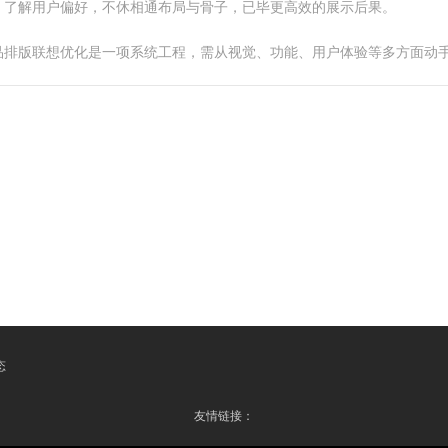
，了解用户偏好，不休相通布局与骨子，已毕更高效的展示后果。
品排版联想优化是一项系统工程，需从视觉、功能、用户体验等多方面动
态
友情链接：