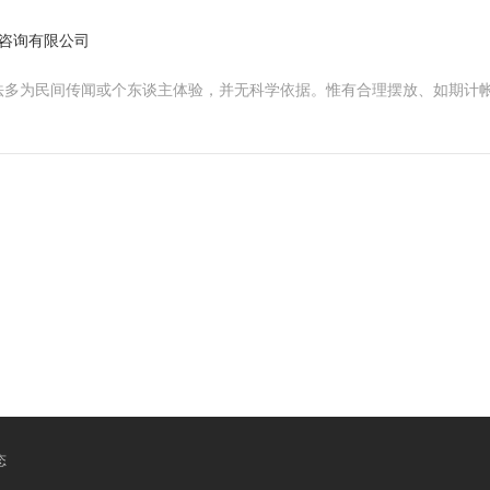
咨询有限公司
法多为民间传闻或个东谈主体验，并无科学依据。惟有合理摆放、如期计
态