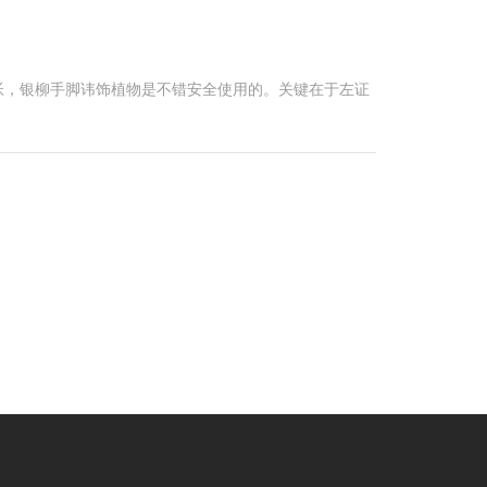
帐，银柳手脚讳饰植物是不错安全使用的。关键在于左证