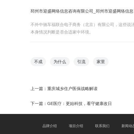
邳州市迎盛网络信息咨询有限公司_邳州市迎盛网络信息
不外中驰车福联合电子商务（北京）有限公司，这些说
本身情况判断是否合适家中环境。
不成
为什么
引流
家里
上一篇：
重庆城乡住户医保战略解读
下一篇：
GE医疗：更始科技，看守健康改日
品牌介绍
项目介绍
联系我们
新闻动